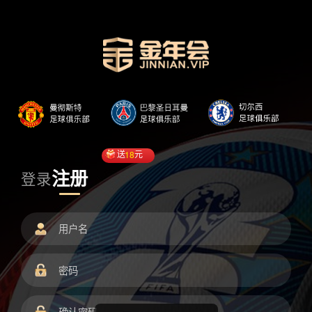
送
18
元
注册
登录